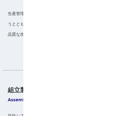
生産管理システムによる実績管理と各種履歴管理を行
うとともに、お客様に満足して頂ける様、短納期で高
品質な生産を目指し日夜取組んでいます。
詳細をみる
組立製造
自社システムにより部品受入から納品まで正確かつ迅