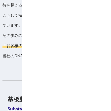
待を超える製品を提供し続けております。
こうして積み重ねてきた信頼は、当社の大きな財産となっ
ています。
その歩みの中で培われた
「品質への徹底したこだわり」
と
「お客様の課題解決に貢献する精神」
は、今日に至るまで
当社のDNAとして受け継がれています。
基板製造