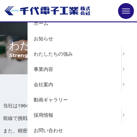
Menu
ホーム
お知らせ
わたしたちの強み
わたしたちの強み
事業内容
ホーム
わたしたちの強み
会社案内
動画ギャラリー
当社は1964年の創業以来、現在に至るまで、常に技術の最
採用情報
前線で挑戦を続けてまいりました。
お問い合わせ
また、精密機器組立の分野でも、長きにわたりお客様の期