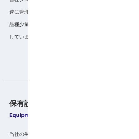
速に管理し、技術と熟練された作業の伝承により、多
品種少量生産と顧客要求に対応できる生産方式を実現
しています。
詳細をみる
保有設備
当社の生産設備をご紹介します。