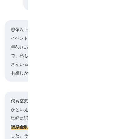
思いますか？
想像以上に社内の雰囲気が良いです。社員旅行や
イベントもあって楽しい行事が多くあります。毎
三保谷
年8月にある納涼祭では、家族の参加もOKなの
で、私も家族を招待でき、両親に「いい人がたく
さんいる会社でよかったね」と言ってもらえたの
も嬉しかったですね。
僕も空気感や人間関係が好きです。自分はどちら
かといえば人見知りなのですが、年齢を気にせず
河村
気軽に話せます。2024年から
職場つみたてNISAの
が始まり、将来のことを考えて始めま
奨励金制度
した。それがなかったらNISAをやってみることも