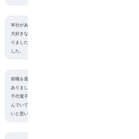
本社がある智頭町は私が生まれ育った町。
大好きな地元に貢献したいという思いがずっとあ
楮原
りましたし、この会社ならそれができると思いま
した。
前職を退職してから、今後について悩んだ時期が
ありました。
川口
千代電子工業は、日々誠実にモノづくりに取り組
んでいて、自分もここで一歩ずつ成長していきた
いと思いました。