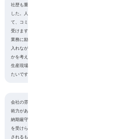
社歴も重ね、少し先のことも考えるようになりま
した。人財ネクストという人材育成制度があっ
楮原
て、コミュニケーションの勉強など年6回の研修を
受けます。外国人技能実習生の皆さんと共に日々
業務に励んでいますが、研修で習ったことを取り
入れながら、どうすればみなさんにうまく伝わる
かを考えるようにしています。そういう役割も、
生産現場での技術向上も、どちらも頑張っていき
たいです。
会社の雰囲気はもちろん、千代電子工業は高い技
術力がある会社です。
川口
納期厳守、品質の安定性、小ロットからでも仕事
を受けられる柔軟性。製品自体も、世界中で使用
されるものも多いですし、鳥取から世界を視野に