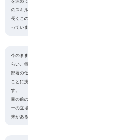
を深めて、仕事に反映させていければ、自分自身
のスキルアップにつながると思います。あとは、
長くこの会社で勤められたらそれが幸せかなと思
っています。そう思える会社です。
今のままでいられたらいいかなと思ってしまうく
らい、毎日が充実しています。これまでいろんな
河村
部署の仕事をしてきて、その都度、目の前にある
ことに挑戦してきたから今があると思っていま
す。
目の前のことを一生懸命やって、その結果リーダ
ーの立場になるなど、来るべくしてやってくる未
来があると思っています。