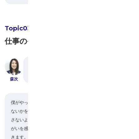
仕事のやりがいは？
それぞれ違う部署で働いていらっしゃいますが、
仕事の内容や魅力をお聞きしても良いですか？
森次
僕がやっているのは、基板を機械に通して不良が
ないかをチェックする検査業務です。不良を見逃
河村
さないようにしないといけないので責任感とやり
がいを感じますね。忙しくなった時は焦りも出て
きます。でも、そんな時にこそ作業効率を自分で