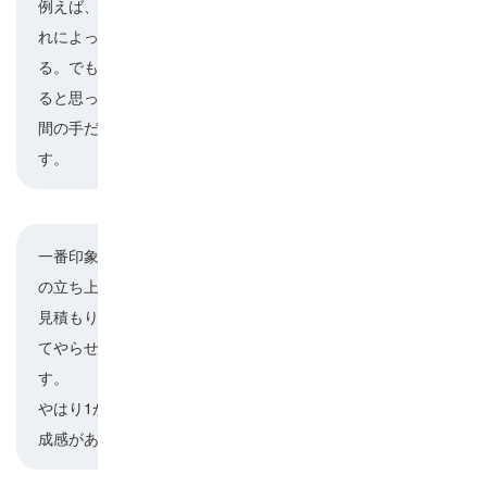
例えば、季節によって温度や湿度も違うので、そ
れによってはんだの具合が違うし、難しさがあ
る。でも、だからこそおもしろさややりがいがあ
ると思っています。機械での自動化ができない人
間の手だからこそできる仕事に誇りを感じていま
す。
一番印象に残っているのは、分析機器の新規機種
の立ち上げを任されたことです。
川口
見積もりから設備の設置など、一連のことをすべ
てやらせてもらった経験は本当に大きかったで
す。
やはり1からやるのはすごく楽しかったですし、達
成感がありました。