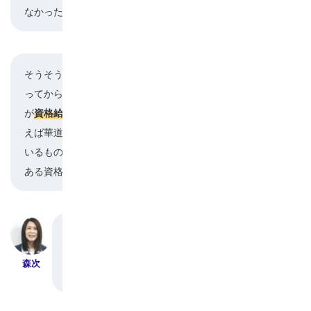
なかったかもしれません。
そうそう、社員に対して優しい会社ですよね。入
ってから「こんな制度もあったんだ」と驚いたの
楮原
が
です。仕事に直接関係ない資格、例
資格給制度
えば華道の免状やワープロ検定など何か取得して
いるものがあれば手当をもらえると聞いて、家に
ある資格の証明書を探して集めました（笑）。
確かに、その人の生活や人生も含めて、社員や家
族にとっての仕事と家庭のバランスを考えている
森次
と思います。