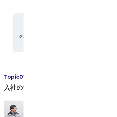
INTERVIEWER
森次 文江
上原 徹
総務部
技術統括部
グループマネージャ
システム開発室 室
ー
長
入社の決め手は？