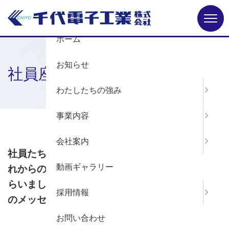
Menu
ホーム
お知らせ
社員座談会
わたしたちの強み
事業内容
ホーム
採用情報
社員座談会
会社案内
社員たちが集まり、日々の仕事や挑戦、
そしてこ
動画ギャラリー
れからの夢についてざっくばらんに語り合っても
らいました。
未来の仲間となるあなたへ、等身大
採用情報
のメッセージをお届けします！
お問い合わせ