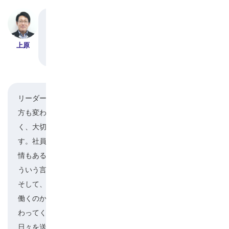
川口さんは、現在チームリーダーとして生産管理
を任されていますが、キャリアアップしていく中
上原
で自分の変化も感じますか？
リーダーになる前となった後では、ガラッと考え
方も変わりました。仕事の指示をするだけでな
川口
く、大切なのは人としてどう向き合うかなんで
す。社員一人一人の人生があって、その時々の感
情もある。だからタイミングや気持ちを汲んでど
ういう言葉をかけられるかを考えています。
そして、いつもみんなに言うのが「なんのために
働くのか」ということ。結局は人生の大部分に関
わってくるのが仕事。できるだけ楽しく充実した
日々を送ってほしいと思っています。