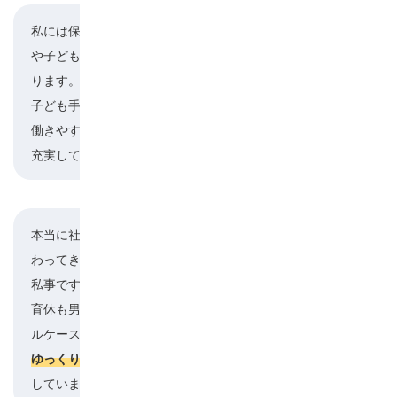
私には保育園に通う子どもがいますが、園の行事
や子どもの通院など、有休の取りやすい環境があ
楮原
ります。
子ども手当もとてもありがたいですね。
働きやすい環境があると、仕事もプライベートも
充実してきます。
本当に社員のことを大切にしてくれているのが伝
わってきますね。
川口
私事ですが、2024年の春に長男が生まれました。
育休も男女問わず取れるようになっていて、モデ
ルケースにもなればと思い、2ヶ月取得しました。
ことに感謝
ゆっくり家族の大切な時間を過ごせた
しています。