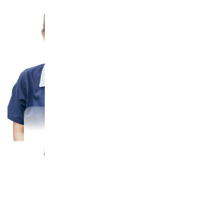
楮原 麻美
川口 大貴
2019年入社
2015年入社
基板製造統括部
組立製造本部 鳥取工場
製造二部
製造二部
チームリーダー