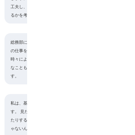
工夫し、その状況をどうやったらうまく対処でき
るかを考えながらやるのが好きですね。
総務部に所属していて、主に一般事務や経理関係
の仕事をしています。どちらも臨機応変にその
三保谷
時々によって対応していかないといけなくて大変
なこともありますが、その分やりがいがありま
す。
私は、基板のはんだ付けの修正作業をしていま
す。 見た目が汚かったりするのも不良につながっ
楮原
たりするので直すのが仕事ですが、これが簡単じ
ゃないんです。