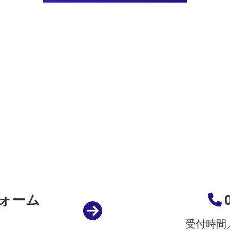
示することが必要である場合
策
の正確性及び安全性確保のために、セキュリティに万全の対
の個人情報の照会・修正・削除などをご希望される場合には
させていただきます。
と見直し
ォーム
個人情報に関して適用される日本の法令、その他規範を遵守
受付時間／
宜見直し、その改善に努めます。