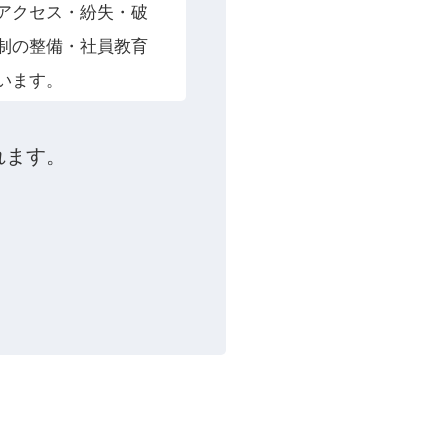
アクセス・紛失・破
制の整備・社員教育
います。
れます。
質問に対する回答と
該当する場合を除
に対して開示する場