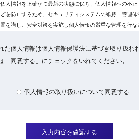
の個人情報を正確かつ最新の状態に保ち、個人情報への不正
などを防止するため、セキュリティシステムの維持・管理体
措置を講じ、安全対策を実施し個人情報の厳重な管理を行な
的
れた個人情報は個人情報保護法に基づき取り扱わ
かりした個人情報は、当社からのご連絡や業務のご案内やご
は「同意する」にチェックをいれてください。
や資料のご送付に利用いたします。
個人情報の取り扱いについて同意する
への開示・提供の禁止
よりお預かりした個人情報を適切に管理し、次のいずれかに
三者に開示いたしません。
がある場合
されるサービスを行なうために当社が業務を委託する業者