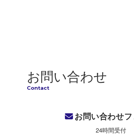
合
法令に基づき開
個人情報の安全対
当社は、個人情報
ご本人の照会
お問い合わせ
お客さまがご本人
を確認の上、対応
法令、規範の遵守
お問い合わせフ
当社は、保有する
24時間受付
リシーの内容を適