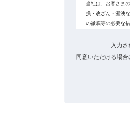
当社は、お客さま
損・改ざん・漏洩
の徹底等の必要な
個人情報の利用目
入力さ
お客さまからお預
同意いただける場合
して、電子メール
個人情報の第三者
当社は、お客さま
き、個人情報を第
お客さまの同意
お客さまが希望