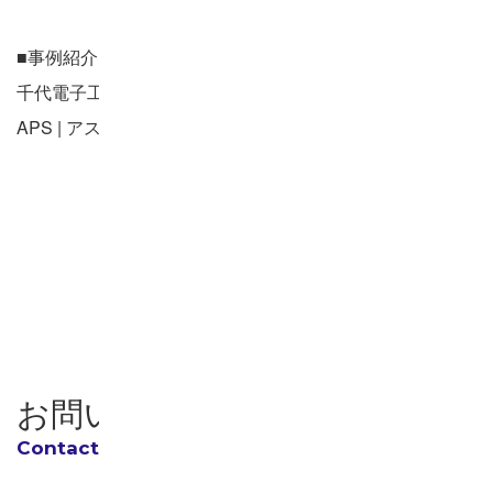
■
事例紹介（外部リンク）
千代電子工業株式会社 様 – 生産スケジューラ Asprova
APS | アスプローバ株式会社
お知らせ一覧へ戻る
お問い合わせ