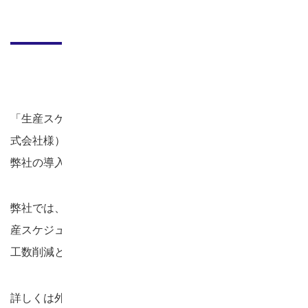
ました
2025年11月10日
「生産スケジューラAsprova」（開発元：アスプローバ株
式会社様）の公式サイトにおいて、
弊社の導入事例が公開されました。
弊社では、脱属人化、即感迅決、連携可視を目指して「生
産スケジューラAsprova」を導入し、
工数削減と生産性の向上につながりました。
詳しくは外部リンクをご参照ください。